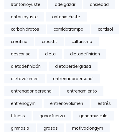
#antonioyuste
adelgazar
ansiedad
antonioyuste
antonio Yuste
carbohidratos
comidatrampa
cortisol
creatina
crossfit
culturismo
descanso
dieta
dietadefinicion
dietadefinición
dietaperdergrasa
dietavolumen
entrenadorpersonal
entrenador personal
entrenamiento
entrenogym
entrenovolumen
estrés
fitness
ganarfuerza
ganarmusculo
gimnasio
grasas
motivaciongym