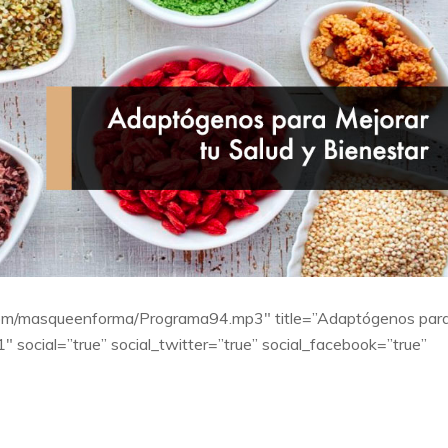
syn.com/masqueenforma/Programa94.mp3″ title=”Adaptógenos par
 social=”true” social_twitter=”true” social_facebook=”true”