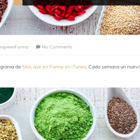
squeenForma
No Comments
rograma de
Más que en Forma en iTunes
. Cada semana un nuev