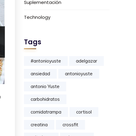
Suplementación
Technology
Tags
#antonioyuste
adelgazar
ansiedad
antonioyuste
antonio Yuste
a
carbohidratos
comidatrampa
cortisol
creatina
crossfit