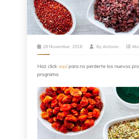
28 November, 2018
By
Antonio
Ma
Haz click
aquí
para no perderte los nuevos p
programa.