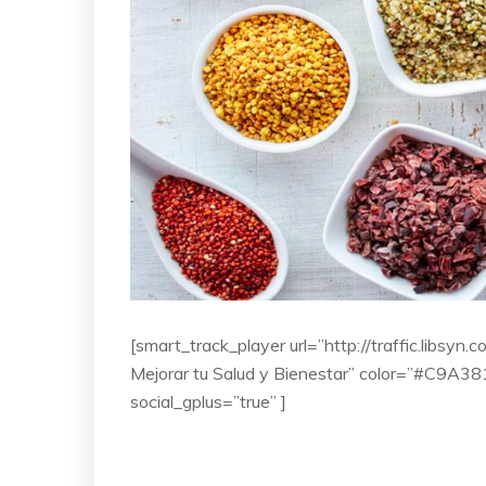
[smart_track_player url=”http://traffic.lib
Mejorar tu Salud y Bienestar” color=”#C9A381″
social_gplus=”true” ]