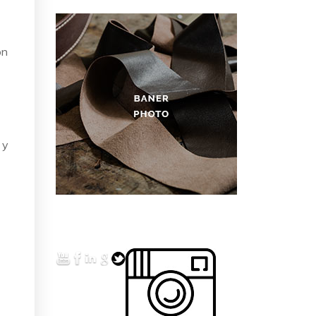
on
 y