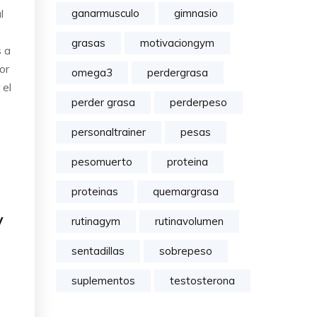
ganarmusculo
gimnasio
l
grasas
motivaciongym
 a
or
omega3
perdergrasa
 el
perder grasa
perderpeso
personaltrainer
pesas
pesomuerto
proteina
proteinas
quemargrasa
y
rutinagym
rutinavolumen
sentadillas
sobrepeso
suplementos
testosterona