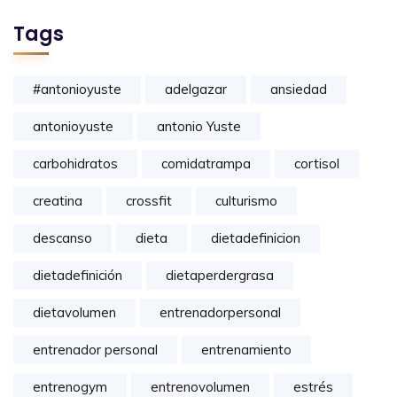
Tags
#antonioyuste
adelgazar
ansiedad
antonioyuste
antonio Yuste
carbohidratos
comidatrampa
cortisol
creatina
crossfit
culturismo
descanso
dieta
dietadefinicion
dietadefinición
dietaperdergrasa
dietavolumen
entrenadorpersonal
entrenador personal
entrenamiento
entrenogym
entrenovolumen
estrés