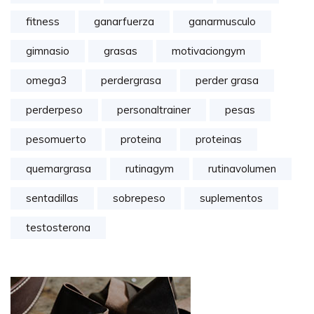
fitness
ganarfuerza
ganarmusculo
gimnasio
grasas
motivaciongym
omega3
perdergrasa
perder grasa
perderpeso
personaltrainer
pesas
pesomuerto
proteina
proteinas
quemargrasa
rutinagym
rutinavolumen
sentadillas
sobrepeso
suplementos
testosterona