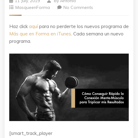
11 July, 2019
By
Antonio
MasqueenForma
No Comments
Haz click
aquí
para no perderte los nuevos programa de
Más que en Forma en iTunes
. Cada semana un nuevo
programa.
[smart_track_player