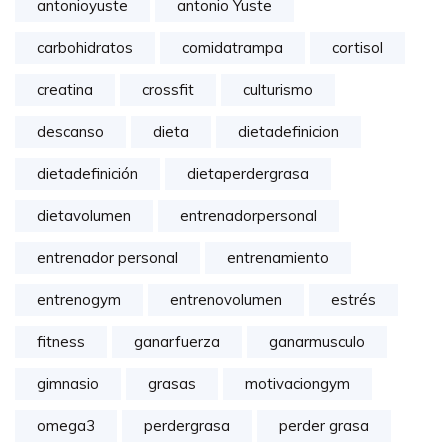
antonioyuste
antonio Yuste
carbohidratos
comidatrampa
cortisol
creatina
crossfit
culturismo
descanso
dieta
dietadefinicion
dietadefinición
dietaperdergrasa
dietavolumen
entrenadorpersonal
entrenador personal
entrenamiento
entrenogym
entrenovolumen
estrés
fitness
ganarfuerza
ganarmusculo
gimnasio
grasas
motivaciongym
omega3
perdergrasa
perder grasa