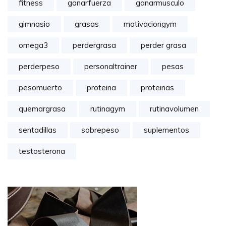
fitness
ganarfuerza
ganarmusculo
gimnasio
grasas
motivaciongym
omega3
perdergrasa
perder grasa
perderpeso
personaltrainer
pesas
pesomuerto
proteina
proteinas
quemargrasa
rutinagym
rutinavolumen
sentadillas
sobrepeso
suplementos
testosterona