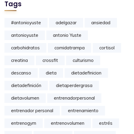
Tags
#antonioyuste
adelgazar
ansiedad
antonioyuste
antonio Yuste
carbohidratos
comidatrampa
cortisol
creatina
crossfit
culturismo
descanso
dieta
dietadefinicion
dietadefinición
dietaperdergrasa
dietavolumen
entrenadorpersonal
entrenador personal
entrenamiento
entrenogym
entrenovolumen
estrés