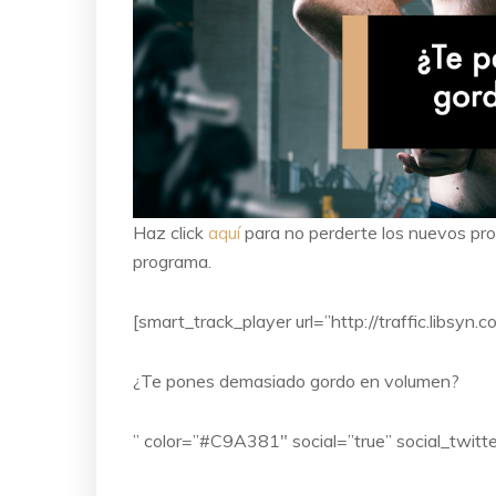
Haz click
aquí
para no perderte los nuevos p
programa.
[smart_track_player url=”http://traffic.libs
¿Te pones demasiado gordo en volumen?
” color=”#C9A381″ social=”true” social_twitte