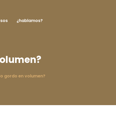
rsos
¿hablamos?
volumen?
o gordo en volumen?