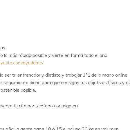
ras
o lo más rápido posible y verte en forma todo el año
oyuste.
com/ayudame/
 ser tu entrenador y dietista y trabajar 1ª1 de la mano online
el seguimiento diario para que consigas tus objetivos físicos y d
ostenible posible.
reserva tu cita por teléfono conmigo en
tras año: la gente gana 10 ó 15 e incluso 20 kg en volumen