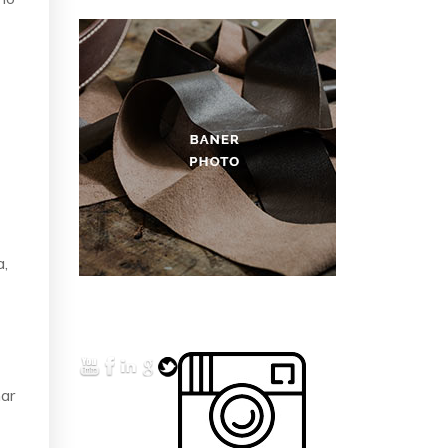
a,
nar