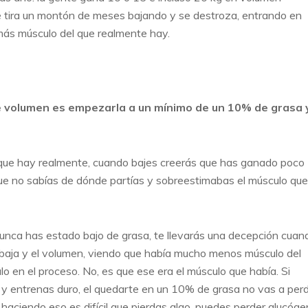
 tira un montón de meses bajando y se destroza, entrando en
ás músculo del que realmente hay.
 volumen es empezarla a un mínimo de un 10% de grasa 
 que hay realmente, cuando bajes creerás que has ganado poco
 no sabías de dónde partías y sobreestimabas el músculo que
nunca has estado bajo de grasa, te llevarás una decepción cuan
 baja y el volumen, viendo que había mucho menos músculo del
lo en el proceso. No, es que ese era el músculo que había. Si
 y entrenas duro, el quedarte en un 10% de grasa no vas a per
haciendo eso es difícil que pierdas algo, puedes perder glucóg