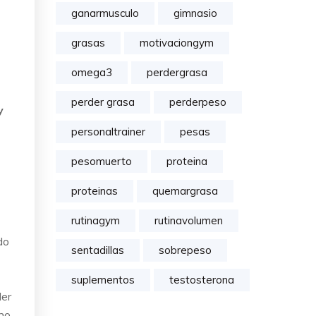
ganarmusculo
gimnasio
grasas
motivaciongym
omega3
perdergrasa
perder grasa
perderpeso
y
personaltrainer
pesas
pesomuerto
proteina
proteinas
quemargrasa
rutinagym
rutinavolumen
do
sentadillas
sobrepeso
suplementos
testosterona
der
eno