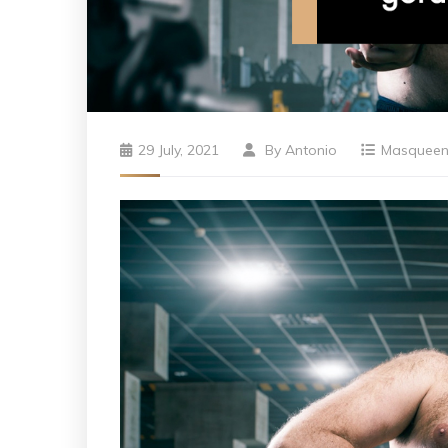
29 July, 2021
By
Antonio
Masquee