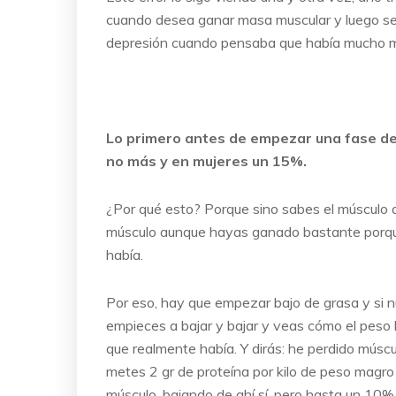
cuando desea ganar masa muscular y luego se
depresión cuando pensaba que había mucho m
Lo primero antes de empezar una fase de
no más y en mujeres un 15%.
¿Por qué esto? Porque sino sabes el músculo
músculo aunque hayas ganado bastante porque
había.
Por eso, hay que empezar bajo de grasa y si 
empieces a bajar y bajar y veas cómo el peso
que realmente había. Y dirás: he perdido múscu
metes 2 gr de proteína por kilo de peso magro
músculo, bajando de ahí sí, pero hasta un 10% 