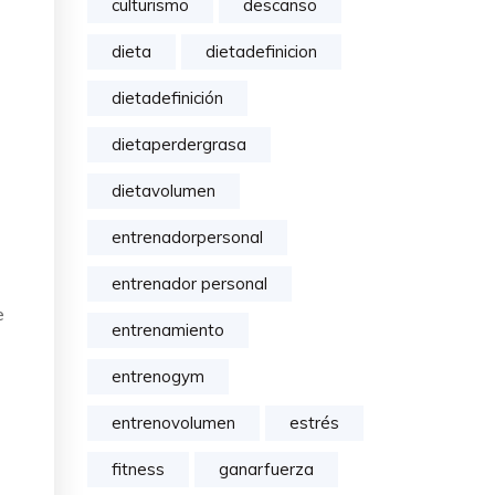
culturismo
descanso
dieta
dietadefinicion
dietadefinición
dietaperdergrasa
dietavolumen
entrenadorpersonal
entrenador personal
e
entrenamiento
entrenogym
entrenovolumen
estrés
fitness
ganarfuerza