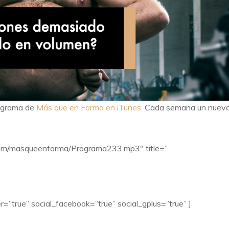
rograma de
Más que en Forma en iTunes
. Cada semana un nuev
yn.com/masqueenforma/Programa233.mp3″ title=”
r=”true” social_facebook=”true” social_gplus=”true” ]