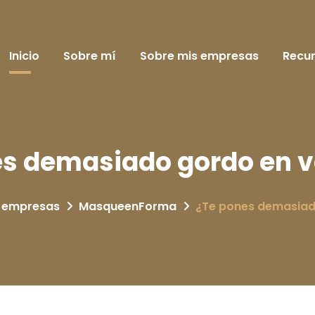
Inicio
Sobre mí
Sobre mis empresas
Recu
es demasiado gordo en 
y empresas
MasqueenForma
¿Te pones demasiad