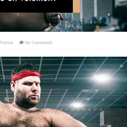
nForma
No Comments