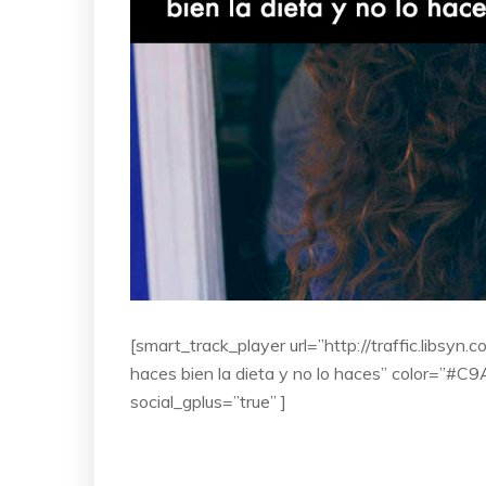
[smart_track_player url=”http://traffic.libs
haces bien la dieta y no lo haces” color=”#C9
social_gplus=”true” ]