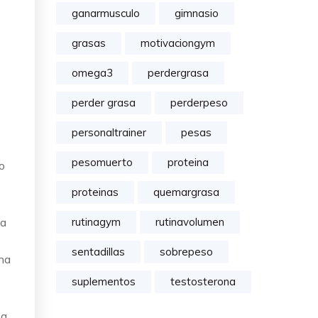
ganarmusculo
gimnasio
grasas
motivaciongym
omega3
perdergrasa
perder grasa
perderpeso
personaltrainer
pesas
pesomuerto
proteina
o
proteinas
quemargrasa
rutinagym
rutinavolumen
la
sentadillas
sobrepeso
ana
suplementos
testosterona
a,