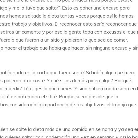
iaje y me la tuve que saltar”. Esto es poner una excusa para
 nos hemos saltado la dieta tantas veces porque así lo hemos
ro trabajo y objetivos. El reconocer esto sería reconocer que
sotros únicamente y por eso la gente tapa con excusas el que
ra o que fueron a un sitio y pidieron lo que sea de comer,
 hacer el trabajo que había que hacer, sin ninguna excusa y si
había nada en la carta que fuera sano? Si había algo que fuera
s pidieron otra cosa? Y qué si los demás piden algo? Por qué
 a impedir? Tú eliges lo que comes. Y sino hubiera nada sano en 
gir tú de antemano el sitio? Porque si era posible que lo
has considerado la importancia de tus objetivos, el trabajo que
uien se salte la dieta más de una comida en semana y ya sea e
e la quieres saltar con moderación una vez en semana y así lo ha