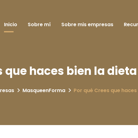
Inicio
Sobre mí
Sobre mis empresas
Recu
 que haces bien la dieta
presas
MasqueenForma
Por qué Crees que haces b