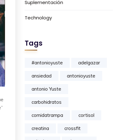
Suplementación
Technology
Tags
#antonioyuste
adelgazar
ansiedad
antonioyuste
antonio Yuste
ue
carbohidratos
e”
comidatrampa
cortisol
creatina
crossfit