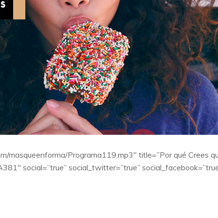
yn.com/masqueenforma/Programa119.mp3″ title=”Por qué Crees q
A381″ social=”true” social_twitter=”true” social_facebook=”tru