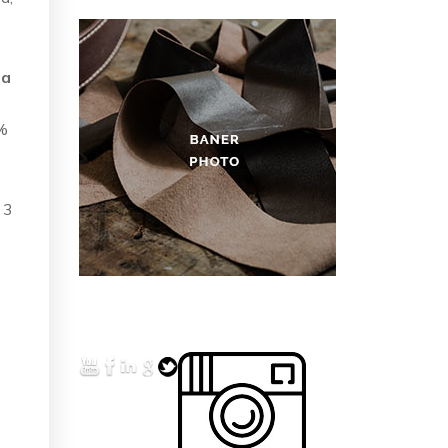
ra
0%
 3