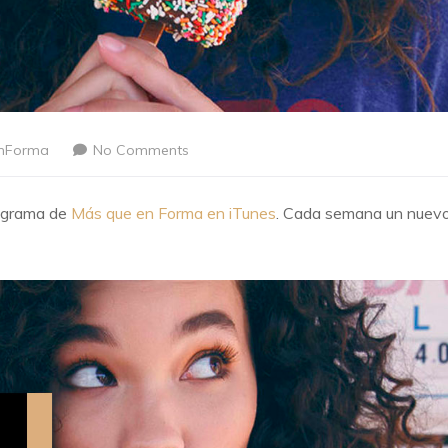
nForma
No Comments
rograma de
Más que en Forma en iTunes
. Cada semana un nuev