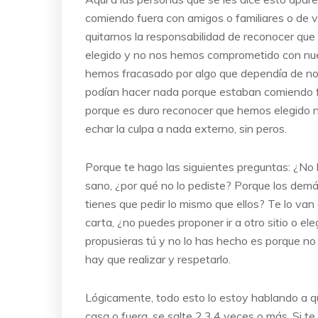
comiendo fuera con amigos o familiares o de v
quitarnos la responsabilidad de reconocer que
elegido y no nos hemos comprometido con nuest
hemos fracasado por algo que dependía de no
podían hacer nada porque estaban comiendo fue
porque es duro reconocer que hemos elegido no
echar la culpa a nada externo, sin peros.
Porque te hago las siguientes preguntas: ¿No 
sano, ¿por qué no lo pediste? Porque los demá
tienes que pedir lo mismo que ellos? Te lo van
carta, ¿no puedes proponer ir a otro sitio o ele
propusieras tú y no lo has hecho es porque no 
hay que realizar y respetarlo.
Lógicamente, todo esto lo estoy hablando a q
casa o fuera, se salte 2,3,4 veces o más. Si t