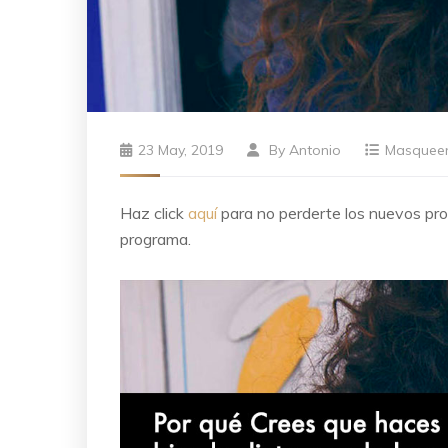
23 May, 2019
By
Antonio
Masquee
Haz click
aquí
para no perderte los nuevos p
programa.