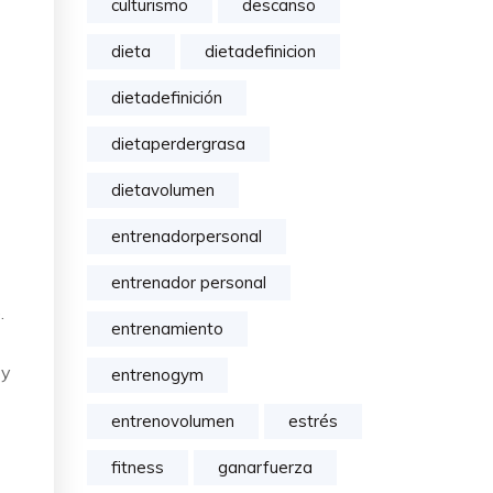
culturismo
descanso
dieta
dietadefinicion
dietadefinición
dietaperdergrasa
dietavolumen
entrenadorpersonal
entrenador personal
.
entrenamiento
 y
entrenogym
entrenovolumen
estrés
fitness
ganarfuerza