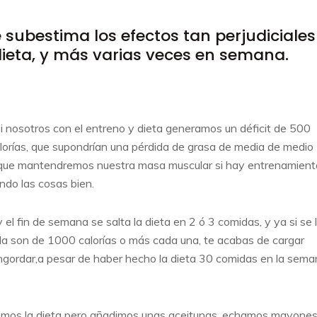
 subestima los efectos tan perjudiciales
 dieta, y más varias veces en semana.
 si nosotros con el entreno y dieta generamos un déficit de 500
lorías, que supondrían una pérdida de grasa de media de medio
el que mantendremos nuestra masa muscular si hay entrenamient
ndo las cosas bien.
 el fin de semana se salta la dieta en 2 ó 3 comidas, y ya si se 
a son de 1000 calorías o más cada una, te acabas de cargar
engordar,a pesar de haber hecho la dieta 30 comidas en la sem
emos la dieta pero añadimos unas aceitunas, echamos mayones