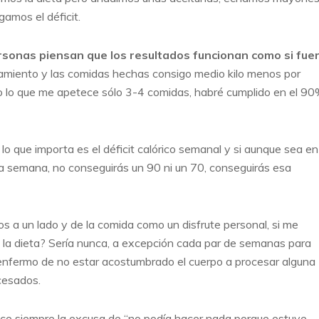
amos el déficit.
ersonas piensan que los resultados funcionan como si fue
amiento y las comidas hechas consigo medio kilo menos por
 lo que me apetece sólo 3-4 comidas, habré cumplido en el 9
 lo que importa es el déficit calórico semanal y si aunque sea en
 la semana, no conseguirás un 90 ni un 70, conseguirás esa
mos a un lado y de la comida como un disfrute personal, si me
 la dieta? Sería nunca, a excepción cada par de semanas para
 enfermo de no estar acostumbrado el cuerpo a procesar alguna
cesados.
rece siempre la excusa de “no podía hacer nada porque estuve