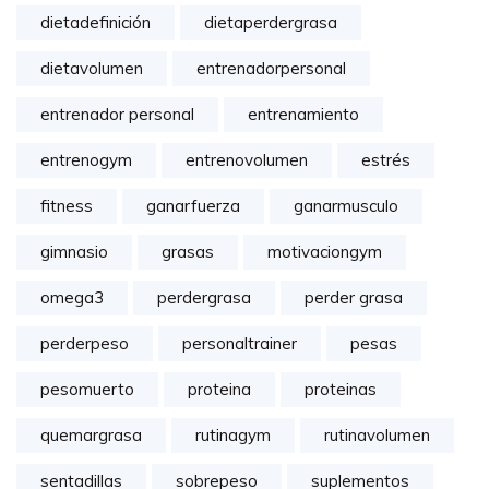
dietadefinición
dietaperdergrasa
dietavolumen
entrenadorpersonal
entrenador personal
entrenamiento
entrenogym
entrenovolumen
estrés
fitness
ganarfuerza
ganarmusculo
gimnasio
grasas
motivaciongym
omega3
perdergrasa
perder grasa
perderpeso
personaltrainer
pesas
pesomuerto
proteina
proteinas
quemargrasa
rutinagym
rutinavolumen
sentadillas
sobrepeso
suplementos