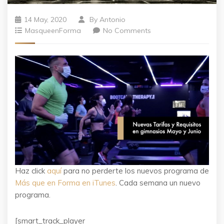
14 May, 2020
By
Antonio
MasqueenForma
No Comments
Haz click
aquí
para no perderte los nuevos programa de
Más que en Forma en iTunes
. Cada semana un nuevo
programa.
[smart_track_player