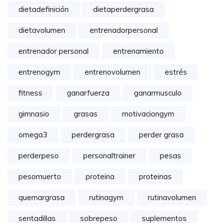
dietadefinición
dietaperdergrasa
dietavolumen
entrenadorpersonal
entrenador personal
entrenamiento
entrenogym
entrenovolumen
estrés
fitness
ganarfuerza
ganarmusculo
gimnasio
grasas
motivaciongym
omega3
perdergrasa
perder grasa
perderpeso
personaltrainer
pesas
pesomuerto
proteina
proteinas
quemargrasa
rutinagym
rutinavolumen
sentadillas
sobrepeso
suplementos