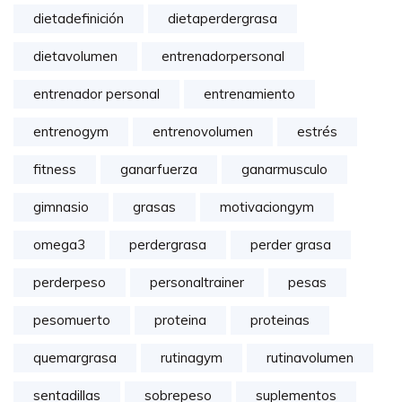
dietadefinición
dietaperdergrasa
dietavolumen
entrenadorpersonal
entrenador personal
entrenamiento
entrenogym
entrenovolumen
estrés
fitness
ganarfuerza
ganarmusculo
gimnasio
grasas
motivaciongym
omega3
perdergrasa
perder grasa
perderpeso
personaltrainer
pesas
pesomuerto
proteina
proteinas
quemargrasa
rutinagym
rutinavolumen
sentadillas
sobrepeso
suplementos