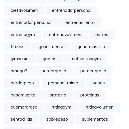
dietavolumen
entrenadorpersonal
entrenador personal
entrenamiento
entrenogym
entrenovolumen
estrés
fitness
ganarfuerza
ganarmusculo
gimnasio
grasas
motivaciongym
omega3
perdergrasa
perder grasa
perderpeso
personaltrainer
pesas
pesomuerto
proteina
proteinas
quemargrasa
rutinagym
rutinavolumen
sentadillas
sobrepeso
suplementos