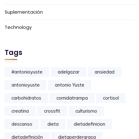
Suplementación
Technology
Tags
#antonioyuste
adelgazar
ansiedad
antonioyuste
antonio Yuste
carbohidratos
comidatrampa
cortisol
creatina
crossfit
culturismo
descanso
dieta
dietadefinicion
dietadefinición
dietaperdergrasa