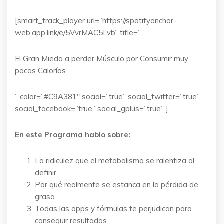
[smart_track_player url=”https://spotifyanchor-
web.app.link/e/5VvrMAC5Lvb” title=”
El Gran Miedo a perder Músculo por Consumir muy
pocas Calorías
” color=”#C9A381″ social=”true” social_twitter=”true”
social_facebook=”true” social_gplus=”true” ]
En este Programa hablo sobre:
La ridiculez que el metabolismo se ralentiza al
definir
Por qué realmente se estanca en la pérdida de
grasa
Todas las apps y fórmulas te perjudican para
conseguir resultados